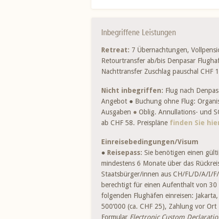
Reiseverlängerung nach Mass
(z.B. Ba
UNTERRICHTSSPRACHE, GRUPPE
Inbegriffene Leistungen
Unterrichtssprachen sind Deutsch und Engl
Teilnehmenden.
Retreat:
7 Übernachtungen, Vollpens
Retourtransfer ab/bis Denpasar Flugha
HOTELBESCHREIBUNG, ANREISE, TRAN
Nachttransfer Zuschlag pauschal CHF 1
Siehe in der Beschreibung des Resorts
hier
Nicht inbegriffen:
Flug nach Denpasa
Angebot ● Buchung ohne Flug: Organi
Ausgaben
●
Oblig. Annullations- und SO
ab CHF 58. Preispläne
finden Sie hie
Einreisebedingungen/Visum
●
Reisepass:
Sie benötigen einen gülti
mindestens 6 Monate über das Rück­rei
Staatsbürger/innen aus CH/FL/D/A/I/F/
berechtigt für einen Aufenthalt von 30
folgenden Flughäfen einreisen: Jakart
500‘000 (ca. CHF 25), Zahlung vor Ort
Formular
Electronic Custom Decla­rati