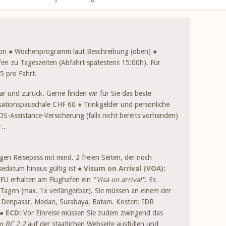
deferien, Rundreisen, etc.).
isch. Die Gruppengrösse liegt zwischen 6 bis 12
ion ● Wochenprogramm laut Beschreibung (oben) ●
fen zu Tageszeiten (Abfahrt spätestens 15:00h). Für
SFER & VISUM
5 pro Fahrt.
(herunterscrollen).
r und zurück. Gerne finden wir für Sie das beste
sationspauschale CHF 60
●
Trinkgelder und persönliche
S-Assistance-Versicherung (falls nicht bereits vorhanden)
r
..
gen Reisepass mit mind. 2 freien Seiten, der noch
sedatum hinaus gültig ist ●
Visum on Arrival (VOA):
EU erhalten am Flughafen ein
"Visa on arrival"
. Es
 Tagen (max. 1x verlängerbar). Sie müssen an einem der
a, Denpasar, Medan, Surabaya, Batam. Kosten: IDR
 ●
ECD:
Vor Einreise müssen Sie zudem zwingend das
on BC 2.2
auf der staatlichen Webseite ausfüllen und