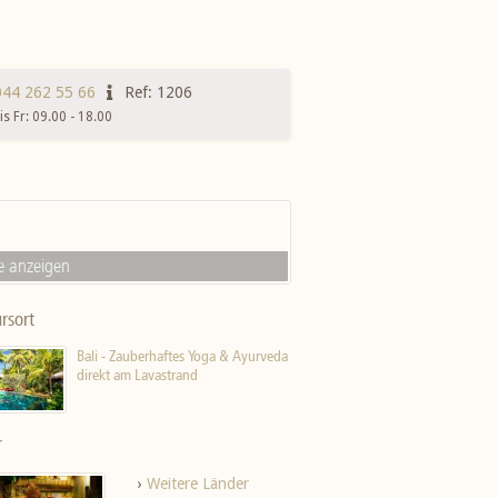
044 262 55 66
Ref: 1206
s Fr: 09.00 - 18.00
e anzeigen
rsort
Bali - Zauberhaftes Yoga & Ayurveda
direkt am Lavastrand
r
›
Weitere Länder