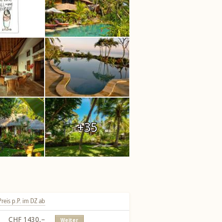
+35
Preis p.P. im DZ ab
CHF 1430.–
Weiter