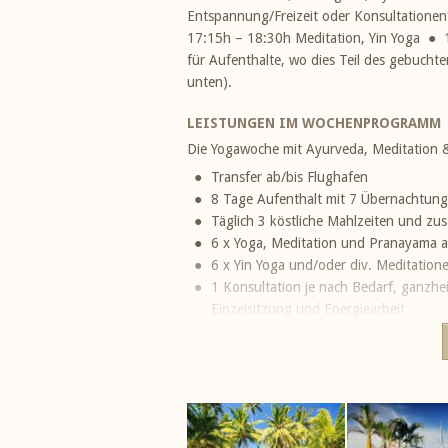
Entspannung/Freizeit oder Konsultation
17:15h – 18:30h Meditation, Yin Yoga ●
für Aufenthalte, wo dies Teil des gebuchten
unten).
LEISTUNGEN IM WOCHENPROGRAMM
Die Yogawoche mit Ayurveda, Meditation &
Transfer ab/bis Flughafen
8 Tage Aufenthalt mit 7 Übernachtun
Täglich 3 köstliche Mahlzeiten und zus
6 x Yoga, Meditation und Pranayama am
6 x Yin Yoga und/oder div. Meditation
1 Konsultation je nach Bedarf, ganzhe
Einzelsitzung und Energiearbeit
5 x 1h Massagebehandlung, z.B. Ayurve
nach Vorgespräch
1 x 1h Kizhi Kräuterstempel-Massage
1 x Cleopatra-Blütenbad mit javanesis
1 x Aqua Healing Session mit Vor- un
7 x Ölziehen am Morgen mit Kokosöl z