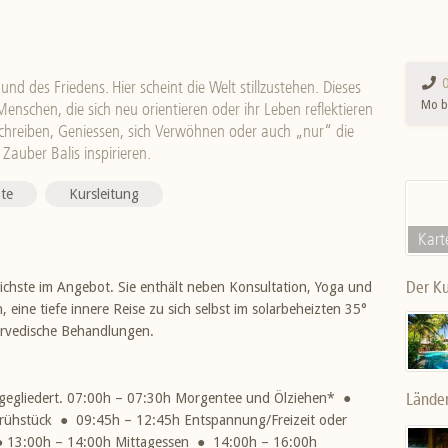
und des Friedens. Hier scheint die Welt stillzustehen. Dieses
Mo bi
 Menschen, die sich neu orientieren oder ihr Leben reflektieren
chreiben, Geniessen, sich Verwöhnen oder auch „nur“ die
Zauber Balis inspirieren.
te
Kursleitung
Kart
Der Ku
chste im Angebot. Sie enthält neben Konsultation, Yoga und
 eine tiefe innere Reise zu sich selbst im solarbeheizten 35°
urvedische Behandlungen.
Lände
d gegliedert. 07:00h – 07:30h Morgentee und Ölziehen* ●
rühstück ● 09:45h – 12:45h Entspannung/Freizeit oder
● 13:00h – 14:00h Mittagessen ● 14:00h – 16:00h