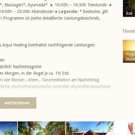
en*, Massagen*, Ayurveda* ● 16:00h – 16:30h Teestunde ●
 19:00h – 20:00h Abendessen ●
Legende:
* bedeutet, gilt
Bali 
 Programms ist (siehe detaillierter Leistungsbeschrieb,
Them
 Aqua Healing beinhaltet nachfolgende Leistungen:
Yoga
Medi
gen
ätzlich Nachmittagstee
 Morgen, in der Regel je ca. 1½ Std.
en wie Wasser-, Atem-, Tanzmeditation am Nachmittag
itliche psychotherapeutische und/oder physiotherapeutische
da Abhyanga, Balinesische Massage, Fussreflexologie, je
weiterlesen
behandlung
chem Körperpeeling
d Nachbetreuung
ur inneren Reinigung