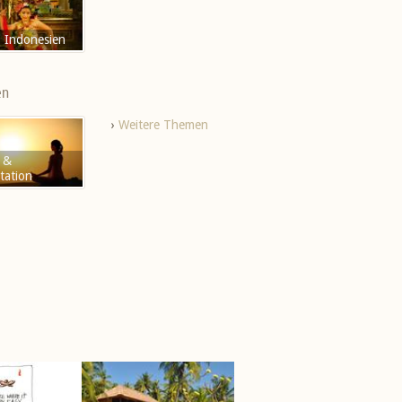
- Indonesien
en
›
Weitere Themen
 &
tation