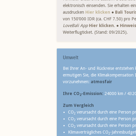
elektronisch einsenden. Sie erhalten 
ausdrucken
Hier klicken
●
Bali Tour
von 150‘000 IDR (ca. CHF 7.50) pro Pe
LoveBali App
Hier klicken
. ●
H
inweis
Weiterflugticket. (Stand: 09/2025).
Umwelt
Bei Ihrer An- und Rückreise entstehen 
ermutigen Sie, die Klimakompensation I
vorzunehmen:
atmosfair
Ihre CO
-Emission:
24000 km / 4320 
2
Zum Vergleich
CO
verursacht durch eine Person pr
2
CO
verursacht durch eine Person pr
2
CO
verursacht durch eine Person pr
2
Klimaverträgliches CO
-Jahresbudget
2