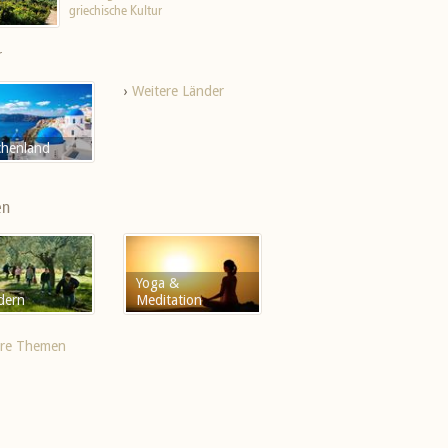
griechische Kultur
r
›
Weitere Länder
chenland
en
Yoga &
dern
Meditation
ere Themen