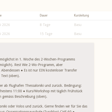
se
Dauer
Kursleitung
 Hatha Yoga (je 2:30h)
ni 2026
8 Tage
Basu
ungsübungen (je 1:30h)
ni 2026
15 Tage
Basu
gen à je € 30; Griechische Kreistänze € 5 pro Abend;
 oder Thai-Massage sowie Energetische Beratung mittels des
). Optionale Leistungen nur bei Verfügbarkeit bzw.
bar vor Ort.
 möglichst in 1. Woche des 2-Wochen-Programms
ft im Meersichtzimmer Haupthaus: GR-Klimataxe, € 21 pro
 möglich). Rest Wie 2-Wo-Programm, aber
im Zimmer eines Nebenhauses: Benützung Swimmingpool € 5
x Abendessen ● Es ist nur EIN kostenloser Transfer
ve).
m Text (oben).
er ab Flughafen Thessaloniki und zurück. Bedingung:
", jedoch weniger Programmtage mit 7 x Früstück, 5
ühestens 11:00 ● Kurs/Workshop mit täglich Frühstück
rioritär den Teilnehmer/innen mit 2-Wochen-Aufenthalt
n gemäss Beschreibung (oben).
s Thessaloniki, der zweite Transfer muss vor Ort bezahlt
. € 105 bis 280 ●
Nicht inbegriffen:
Siehe 2-Wochen.
oniki oder Volos und zurück. Gerne finden wir für Sie das
g: Organisationspauschale (Zuschlag) CHF 60 ●