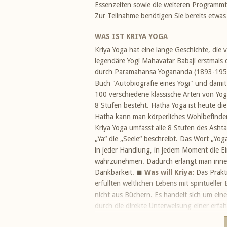
Essenzeiten sowie die weiteren Programmte
Zur Teilnahme benötigen Sie bereits etwas
WAS IST KRIYA YOGA
Kriya Yoga hat eine lange Geschichte, die
legendäre Yogi Mahavatar Babaji erstmals
durch Paramahansa Yogananda (1893-1952). 
Buch "Autobiografie eines Yogi" und dami
100 verschiedene klassische Arten von Yog
8 Stufen besteht. Hatha Yoga ist heute di
Hatha kann man körperliches Wohlbefinde
Kriya Yoga umfasst alle 8 Stufen des Asht
„Ya“ die „Seele“ beschreibt. Das Wort „Yoga
in jeder Handlung, in jedem Moment die Ei
wahrzunehmen. Dadurch erlangt man inner
Dankbarkeit. ◼
Was will Kriya:
Das Prakt
erfüllten weltlichen Lebens mit spirituell
nicht aus Büchern. Es handelt sich um ei
durch die direkte Unterweisung einer erfah
und frei von Fanatismus und Dogmatismus.