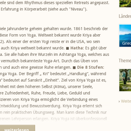
ile sind dem Rhythmus dieses speziellen Retreats angepasst.
 Erfahrung in Körperarbeit (siehe auch "Niveau").
Lände
 viele Jahrunderte geheim gehalten wurde. 1861 beschrieb der
 diese Form von Yoga. Weltweit bekannt wurde Kriya aber
Als einer der ersten Yogi reiste er in die USA, wo sein
Grie
t auch Kriya weltweit bekannt wurde. ◼
Hatha:
Es gibt über
a. Sie alle haben ihre Wurzeln im Ashtanga Yoga, welches aus
Them
e vermutlich bekannteste Yoga-Art. Durch das Üben von
n und auch eine gewisse Ruhe erlangen. ◼
Die 8 Stufen:
anga Yoga. Der Begriff „ Kri“ bedeutet „Handlung“, während
“ bedeutet auf Sanskrit „Einheit“. Ziel von Kriya Yoga ist es,
nheit mit dem höheren Selbst (Atma), unserer Seele,
Wan
e Zufriedenheit, Ruhe, Freude, Liebe, Geduld und
izieren von Kriya Yoga ermöglicht die Verbindung eines
›
Weit
er Entwicklung und Bewusstwerdung. Kriya Yoga erlernt sich
nen rein praktischen Übungsweg. Man kann diese Technik nur
renen Lehrperson erlangen. Kriya Yoga ist überkonfessionell
 Alle Menschen, ungeachtet von Alter oder Religion können
weiterlesen