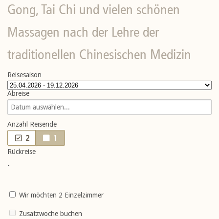
Weltkarte
Gong, Tai Chi und vielen schönen
Reisedatenübersicht
Massagen nach der Lehre der
Die gute Adresse
traditionellen Chinesischen Medizin
Über uns
Reisesaison
Informationen
Abreise
Kontakt
Anzahl Reisende
2
1
Rückreise
-
Wir möchten 2 Einzelzimmer
Zusatzwoche buchen