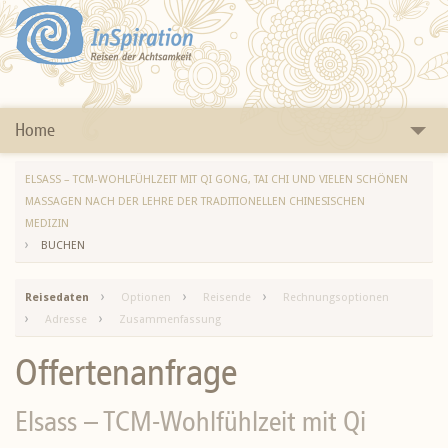
Home
Yogareisen
ELSASS – TCM-WOHLFÜHLZEIT MIT QI GONG, TAI CHI UND VIELEN SCHÖNEN
MASSAGEN NACH DER LEHRE DER TRADITIONELLEN CHINESISCHEN
Ferienwochen
MEDIZIN
BUCHEN
Ayurveda
Reisedaten
Optionen
Reisende
Rechnungsoptionen
Rundreisen
Adresse
Zusammenfassung
Themen
Offertenanfrage
Länder
Elsass – TCM-Wohlfühlzeit mit Qi