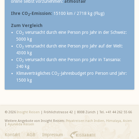
online selbst vorzunehmen:
atmosfair
Ihre CO
-Emission:
15100 km / 2718 kg (Flug)
2
Zum Vergleich
CO
verursacht durch eine Person pro Jahr in der Schweiz:
2
5000 kg
CO
verursacht durch eine Person pro Jahr auf der Welt:
2
4300 kg
CO
verursacht durch eine Person pro Jahr in Tansania:
2
240 kg
Klimaverträgliches CO
-Jahresbudget pro Person und Jahr:
2
1500 kg
© 2026
Insight Reisen
| Fröhlichstrasse 42 | 8008 Zürich | Tel. +41 44 262 55 66
Weitere Angebote von Insight Reisen:
Privatreisen nach Indien, Himalaya, Asien
|
Ayurveda Reisen
Kontakt
AGB
Impressum