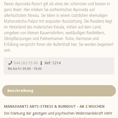
Weltkarte
Dieses Ayurveda-Resort gilt als eines der schönsten und besten in
ganz Asien. Hier erleben Sie authentisches Ayurveda auf
Reisedatenübersicht
allerhöchstem Niveau. Sie leben in einem stattlichen ehemaligen
Maharadscha-Palast mit exquisiter Ausstattung. Die Residenz liegt
Die gute Adresse
im Hinterland des malerischen Kerala, mitten auf dem Land,
umgeben von kleinen Bauerndörfern, weitläufigen Reisfeldern,
Obstpflanzungen und Palmenhainen. Ruhe, Harmonie und
Über uns
Erfüllung verspricht Ihnen der Aufenthalt hier. Sie werden begeistert
sein.
Informationen
Kontakt
044 262 55 66
Ref: 1214
Mo bis Fr: 09.00 - 18.00
Beschreibung
MANASHANTI ANTI-STRESS & BURNOUT - AB 2 WOCHEN
Die Stärkung der geistigen und psychischen Widerstandskraft steht