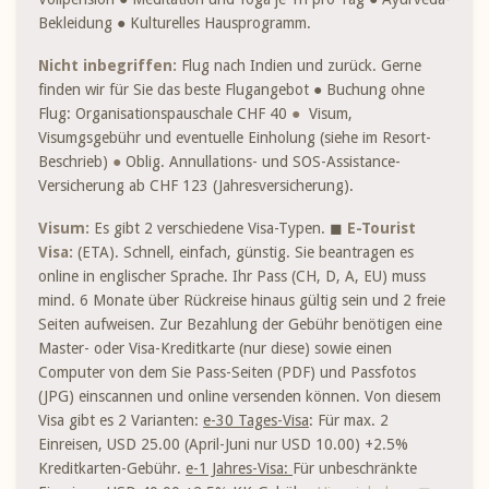
Bekleidung ● Kulturelles Hausprogramm.
Nicht inbegriffen:
Flug nach Indien und zurück. Gerne
finden wir für Sie das beste Flugangebot ● Buchung ohne
Flug: Organisationspauschale CHF 40
●
Visum,
Visumgsgebühr und eventuelle Einholung (siehe im Resort-
Beschrieb)
●
Oblig. Annullations- und SOS-Assistance-
Versicherung ab CHF 123 (Jahresversicherung).
Visum:
Es gibt 2 verschiedene Visa-Typen. ◼
E-Tourist
Visa:
(ETA). Schnell, einfach, günstig. Sie beantragen es
online in englischer Sprache. Ihr Pass (CH, D, A, EU) muss
mind. 6 Monate über Rückreise hinaus gültig sein und 2 freie
Seiten aufweisen. Zur Bezahlung der Gebühr benötigen eine
Master- oder Visa-Kreditkarte (nur diese) sowie einen
Computer von dem Sie Pass-Seiten (PDF) und Passfotos
(JPG) einscannen und online versenden können. Von diesem
Visa gibt es 2 Varianten:
e-30 Tages-Visa
: Für max. 2
Einreisen, USD 25.00 (April-Juni nur USD 10.00) +2.5%
Kreditkarten-Gebühr.
e-1 Jahres-Visa:
Für unbeschränkte