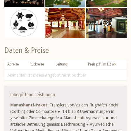
+30
Daten & Preise
Abreise
Rückreise
Leitung
Preis p.P. im DZ ab
Momentan ist dieses Angebot nicht buchbar
Inbegriffene Leistungen
Manashanti-Paket:
Transfers von/zu den Flughäfen Kochi
(Cochin) oder Coimbatore ● 14 bis 28 Übernachtungen in
gewählter Zimmerkategorie ● Manashanti-Ayurvedakur und
ärztliche Betreuung gemäss Beschreibung ● Ayurvedische
Vollpension ● Meditation und Yoga je 1h pro Tag ● Ayurveda-