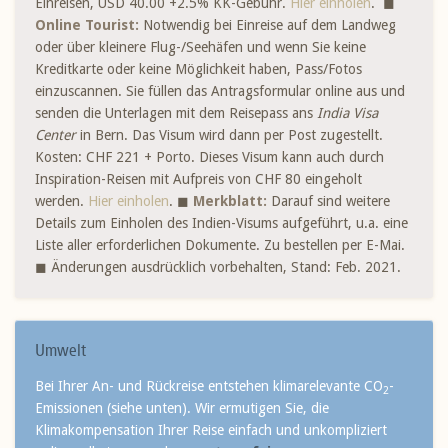
Einreisen, USD 40.00 +2.5% KK-Gebühr.
Hier einholen
. ◼
Online Tourist:
Notwendig bei Einreise auf dem Landweg
oder über kleinere Flug-/Seehäfen und wenn Sie keine
Kreditkarte oder keine Möglichkeit haben, Pass/Fotos
einzuscannen. Sie füllen das Antragsformular online aus und
senden die Unterlagen mit dem Reisepass ans
India Visa
Center
in Bern. Das Visum wird dann per Post zugestellt.
Kosten: CHF 221 + Porto. Dieses Visum kann auch durch
Inspiration-Reisen mit Aufpreis von CHF 80 eingeholt
werden.
Hier einholen
. ◼
Merkblatt
:
Darauf sind weitere
Details zum Einholen des Indien-Visums aufgeführt, u.a. eine
Liste aller erforderlichen Dokumente. Zu bestellen per E-Mai.
◼ Änderungen ausdrücklich vorbehalten, Stand: Feb. 2021.
Umwelt
Bei Ihrer An- und Rückreise entstehen klimarelevante CO
-
2
Emissionen (siehe unten). Wir ermutigen Sie, die
Klimakompensation Ihrer Reise einfach und unkompliziert