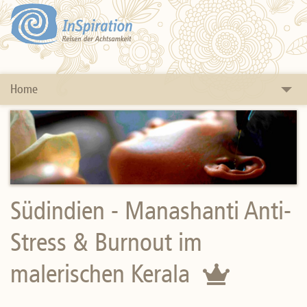
Home
Yogareisen
Ferienwochen
Ayurveda
Südindien - Manashanti Anti-
Rundreisen
Stress & Burnout im
Themen
malerischen Kerala
Länder