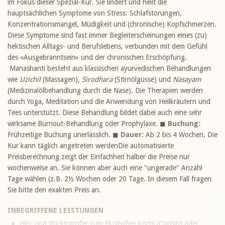
im Fokus dieser Spezial-Kur. Sie lindert und heilt die
hauptsächlichen Symptome von Stress: Schlafstörungen,
Konzentrationsmangel, Müdigkeit und (chronische) Kopfschmerzen.
Diese Symptome sind fast immer Begleiterscheinungen eines (zu)
hektischen Alltags- und Berufslebens, verbunden mit dem Gefühl
des «Ausgebranntsein» und der chronischen Erschöpfung.
Manashanti besteht aus klassischen ayurvedischen Behandlungen
wie
Uzichil
(Massagen),
Sirodhara
(Stirnölgüsse) und
Nasayam
(Medizinalölbehandlung durch die Nase). Die Therapien werden
durch Yoga, Meditation und die Anwendung von Heilkräutern und
Tees unterstützt. Diese Behandlung bildet dabei auch eine sehr
wirksame Burnout-Behandlung oder Prophylaxe. ◼
Buchung:
Frühzeitige Buchung unerlässlich. ◼
Dauer:
Ab 2 bis 4 Wochen. Die
Kur kann täglich angetreten werdenDie automatisierte
Preisberechnung zeigt der Einfachheit halber die Preise nur
wochenweise an. Sie können aber auch eine "ungerade" Anzahl
Tage wählen (z.B. 2½ Wochen oder 20 Tage. In diesem Fall fragen
Sie bitte den exakten Preis an.
INBEGRIFFENE LEISTUNGEN
Hin- und Rücktransfer zum Flughafen Kochi (Cochin) oder